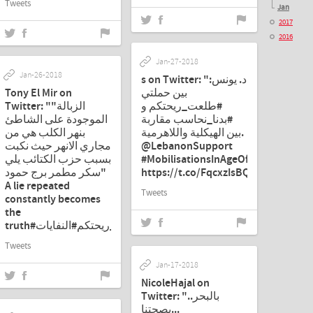
Tweets
Jan
2017
2016
Jan-27-2018
Jan-26-2018
s on Twitter: "د. يونس:
Tony El Mir on
بين حملتي
#طلعت_ريحتكم و
Twitter: ""الزبالة
#بدنا_نحاسب مقاربة
الموجودة على الشاطئ
بين الهيكلية واللاهرمية.
بنهر الكلب هي من
مجاري الانهر حيث نكبت
@LebanonSupport
بسبب حزب الكتائب يلي
#MobilisationsInAgeOfArabUprisin
سكر مطمر برج حمود"
https://t.co/FqcxzIsBQ6"
A lie repeated
Tweets
constantly becomes
the
truth#وطن_النجوم#قرف#طلعت_ريحتكم#النفايات"
Tweets
Jan-17-2018
NicoleHajal on
Twitter: "بالبحر..
بصحتنا...