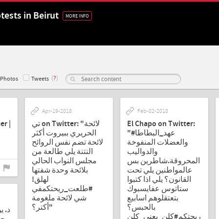
tests in Beirut
MORE INFO
(
?
)
Photos
Tweets
Apr-19-2018
Feb-02-2018
er |
تي on Twitter: "لائحة
El Chapo on Twitter:
"#عهد_البطاطا
الحريري ببيروت أكثر
والعضلات المنفوخة
لائحة تضم نفس الروائح
والدواليب
النتنة يلي طالعة من
المحروقة.شاطرين بس
مجلس النواب الحالي
عالمواطنين يلي تحت
بلائحة وحدة شفتها
القانون؟ يلي اذا كتبوا
لهلق!
ستاتوس عفايسبوك
#طلعت_ريحتكمفي
بتعتقلوهم اسابيع
شي لائحة ملغومة
بالحبس؟
أكتر؟"
#ت_ريحتكم#كلن_يعني_كلن