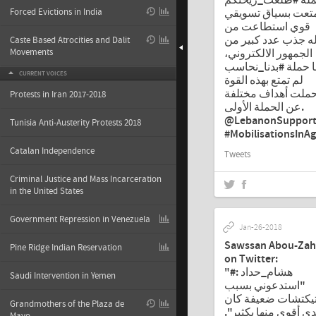
لة #طلعت_ريحتكم
تعت بسياق تسويقي
Forced Evictions in India
قوي استطاعت من
ه جذب عدد كبير من
Caste Based Atrocities and Dalit
الجمهور الالكتروني،
Movements
ا حملة #بدنا_نحاسب
CURRENT VOICES
لم تمتع بهذه القوة
ملت أهداف مختلفة
Protests in Iran 2017-2018
عن الحملة الأولى.
@LebanonSuppor
Tunisia Anti-Austerity Protests 2018
#MobilisationsInA
Catalan Independence
Tweets
Criminal Justice and Mass Incarceration
in the United States
Government Repression in Venezuela
Jan-26-2018
Sawssan Abou-Zah
Pine Ridge Indian Reservation
on Twitter:
"#هشام_حداد :
Saudi Intervention in Yemen
"استدعوني بسبب
يكتشات ضعيفة كان
Grandmothers of the Plaza de
لدي أقوى منها بكثير"