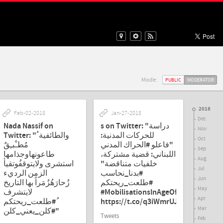
Mode:
PUBLIC
MODERATOR
2018
Feb-02-2018
Jan-27-2018
Dec
Nada Nassif on
s on Twitter: "دراسة
Nov
للحركات المدنية:
Twitter: "والطائفية ُ
Oct
"فاعلو #الحراك المدني
مُطـْبـِقٌ
Sep
اللبناني: قضية مشتركة،
طاعونهاوجذامها
Aug
خلفيات متناقضة"
استشرى ولايتوقفُوتقيأ
Jul
#بدنا_نحاسب
الزمن الرديء
Jun
#طلعت_ريحتكم
زُحارَهُزُمَراً بها التاريخ
May
لايتشرف
#MobilisationsInAgeOfArabUprisin
Apr
ُ#طلعت_ريحتكم
https://t.co/q3iWmrUJwJ"
Mar
#كلن_يعني_كلن"
Tweets
Feb
طلع