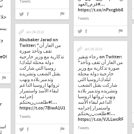
حم
Tweets
#قزم_العهد…
تم
https://t.co/nPxcgbb8qz"
خلال
Tweets
بينم
Jan-26-2018
وح
Abubaker Jarad on
Twitter: "من العار أن
Jan-26-2018
t
تقف وتأخذ صورة
geOfArabUprisings"
تذكارية مع وزير خارجية
رجاء شقير on Twitter:
"من العار أن تقف وتأخذ
دولة محتلة لبلدك!
صورة تذكارية مع وزير
روسيا التي شاركت
خارجية دولة محتلة
بقتل الشعب وتشريده
لبلدك!روسيا التي
وتدمير بلاده ونهب
شاركت بقتل الشعب
ثرواتها !روسيا الداعم
وتشريده وتدمير بلاده
لبقاء الأسد واستمرار
ونهب ثرواتها !روسيا
إجرامه
الداعم لبقاء الأسد
!#طلعت_ريحتكم…
r
https://t.co/7BiwA1U1xD"
واستمرار إجرامه
!#طلعت_ريحتكم…
Tweets
https://t.co/VJLLwcRFQ3"
است
Tweets
.