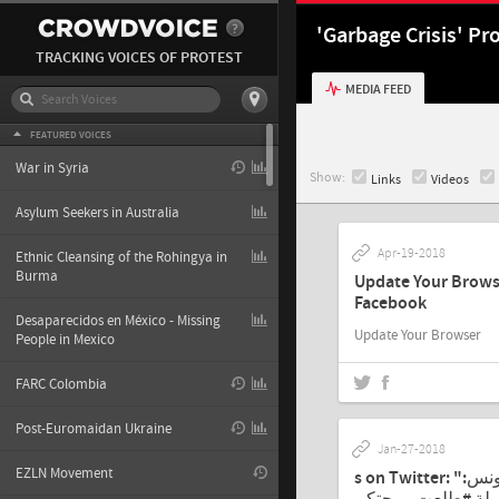
'Garbage Crisis' Pro
TRACKING VOICES OF PROTEST
MEDIA FEED
FEATURED VOICES
War in Syria
Show:
Links
Videos
Asylum Seekers in Australia
Apr-19-2018
Ethnic Cleansing of the Rohingya in
Burma
Update Your Brows
Facebook
Desaparecidos en México - Missing
Update Your Browser
People in Mexico
FARC Colombia
Post-Euromaidan Ukraine
Jan-27-2018
EZLN Movement
s on Twitter: "د. يونس: