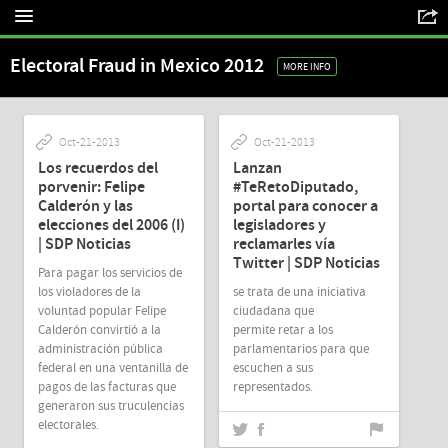
Electoral Fraud in Mexico 2012
MORE INFO
Oct-21-2013
Oct-21-2013
Los recuerdos del
Lanzan
porvenir: Felipe
#TeRetoDiputado,
Calderón y las
portal para conocer a
elecciones del 2006 (I)
legisladores y
| SDP Noticias
reclamarles vía
Twitter | SDP Noticias
Para pagar los servicios de
los violadores de la
se trata de una iniciativa
voluntad popular Felipe
ciudadana que
Calderón convirtió a la
permite retar a los
administración pública
parlamentarios para que
federal en una ventanilla de
escuchen a sus
pagos de las facturas que
representados.
generaron sus truculencias
electorales.
Oct-18-2013