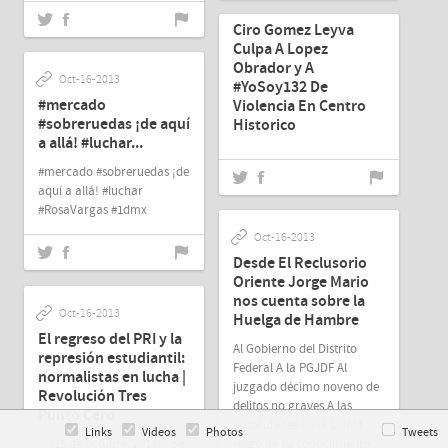
Ciro Gomez Leyva
Culpa A Lopez
Obrador y A
Oct-16-2013
#YoSoy132 De
#mercado
Violencia En Centro
#sobreruedas ¡de aquí
Historico
a allá! #luchar...
#mercado #sobreruedas ¡de
aquí a allá! #luchar
#RosaVargas #1dmx
Oct-16-2013
Desde El Reclusorio
Oriente Jorge Mario
nos cuenta sobre la
Oct-16-2013
Huelga de Hambre
El regreso del PRI y la
Al Gobierno del Distrito
represión estudiantil:
Federal A la PGJDF Al
normalistas en lucha |
juzgado décimo noveno de
Revolución Tres
delitos no graves A las
Punto Cero
autoridades de la UNAM
Links
Videos
Photos
Tweets
(15 de octubre, 2013).- Se
Hago de su conocimiento